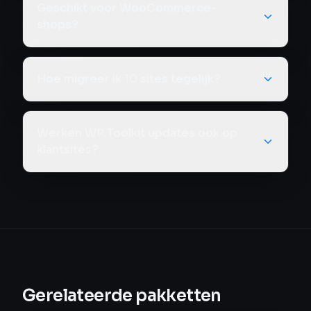
Geschikt voor WooCommerce-
shops?
Hoe migreer ik 10 sites tegelijk?
Werken WP Toolkit updates ook op
klantsites?
Gerelateerde pakketten